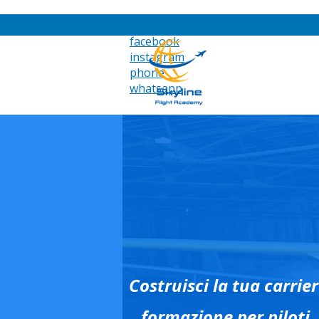
facebook
instagram
phone
whatsapp
Costruisci la tua carrie
formazione per piloti,