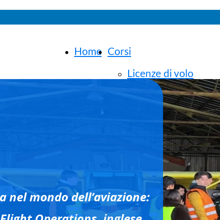
Home
Corsi
Licenze di volo
(PPL/ATPL)
Preparazione Selezio
Compagnie
TEA - Inglese
Aeronautico ICAO
ra nel mondo dell’aviazione:
Formazione Flight
 Flight Operations, inglese